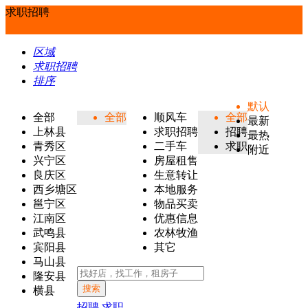
求职招聘
区域
求职招聘
排序
默认
全部
全部
顺风车
全部
最新
上林县
求职招聘
招聘
最热
青秀区
二手车
求职
附近
兴宁区
房屋租售
良庆区
生意转让
西乡塘区
本地服务
邕宁区
物品买卖
江南区
优惠信息
武鸣县
农林牧渔
宾阳县
其它
马山县
隆安县
搜索
横县
招聘
求职