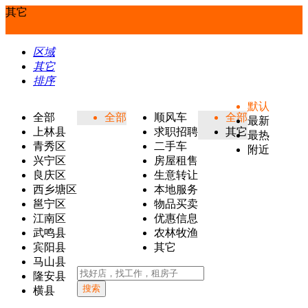
其它
区域
其它
排序
默认
全部
全部
顺风车
全部
最新
上林县
求职招聘
其它
最热
青秀区
二手车
附近
兴宁区
房屋租售
良庆区
生意转让
西乡塘区
本地服务
邕宁区
物品买卖
江南区
优惠信息
武鸣县
农林牧渔
宾阳县
其它
马山县
隆安县
搜索
横县