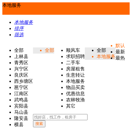
本地服务
本地服务
排序
筛选
默认
全部
全部
顺风车
全部
最新
上林县
求职招聘
本地服务
最热
青秀区
二手车
兴宁区
房屋租售
良庆区
生意转让
西乡塘区
本地服务
邕宁区
物品买卖
江南区
优惠信息
武鸣县
农林牧渔
宾阳县
其它
马山县
隆安县
搜索
横县