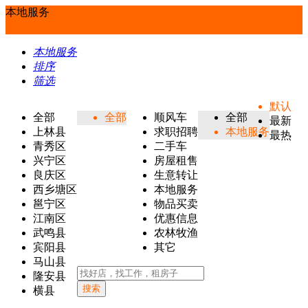
本地服务
本地服务
排序
筛选
默认
全部
全部
顺风车
全部
最新
上林县
求职招聘
本地服务
最热
青秀区
二手车
兴宁区
房屋租售
良庆区
生意转让
西乡塘区
本地服务
邕宁区
物品买卖
江南区
优惠信息
武鸣县
农林牧渔
宾阳县
其它
马山县
隆安县
搜索
横县