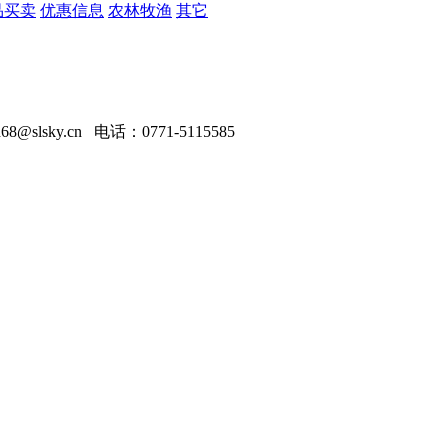
品买卖
优惠信息
农林牧渔
其它
slsky.cn 电话：0771-5115585