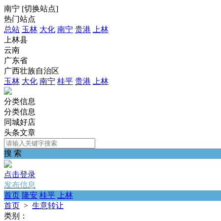
南宁
[
切换站点
]
热门站点
总站
玉林
大化
南宁
贵港
上林
上林县
云南
广东省
广西壮族自治区
玉林
大化
南宁
桂平
贵港
上林
分类信息
分类信息
同城好店
头条文章
搜 索
点击登录
发布信息
首页
隆安
桂平
上林
首页
>
生意转让
类别：